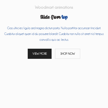
Woodmart animations
Slide from
top
Cras ultricies ligula sed magna dictum porta. Nulla porttitor accumsan tincidunt.
Curabitur aliquet quam id dui posuere blandit. Curabitur non nulla sit amet nisl tempus
convallis quis ac lectus.
VIEW MORE
SHOP NOW