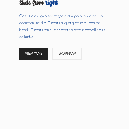
Slide from
right
Cras ultricies ligula sed magna dictum porta. Nulla porttitor
accumsan tincidunt. Curabitur aliquet quam id dui posuere
blandit. Curabitur non nulla sit amet nisl tempus convallis quis
ac lectus.
VIEW MORE
SHOP NOW